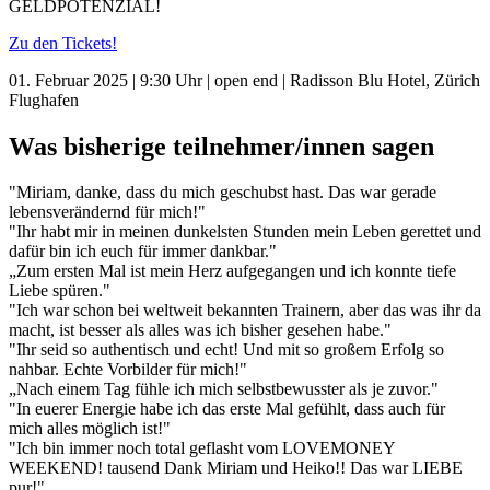
GELDPOTENZIAL!
Zu den Tickets!
01. Februar 2025 | 9:30 Uhr | open end | Radisson Blu Hotel, Zürich
Flughafen
Was bisherige teilnehmer/innen sagen
"Miriam, danke, dass du mich geschubst hast. Das war gerade
lebensverändernd für mich!"
"Ihr habt mir in meinen dunkelsten Stunden mein Leben gerettet und
dafür bin ich euch für immer dankbar."
„Zum ersten Mal ist mein Herz aufgegangen und ich konnte tiefe
Liebe spüren."
"Ich war schon bei weltweit bekannten Trainern, aber das was ihr da
macht, ist besser als alles was ich bisher gesehen habe."
"Ihr seid so authentisch und echt! Und mit so großem Erfolg so
nahbar. Echte Vorbilder für mich!"
„Nach einem Tag fühle ich mich selbstbewusster als je zuvor."
"In euerer Energie habe ich das erste Mal gefühlt, dass auch für
mich alles möglich ist!"
"Ich bin immer noch total geflasht vom LOVEMONEY
WEEKEND! tausend Dank Miriam und Heiko!! Das war LIEBE
pur!"